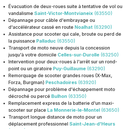
Évacuation de deux-roues suite à tentative de vol ou
vandalisme
Saint-Victor-Montvianeix
(63550)
Dépannage pour câble d'embrayage ou
d'accélérateur cassé en route
Noalhat
(63290)
Assistance pour scooter qui cale, broute ou perd de
la puissance
Palladuc
(63550)
Transport de moto neuve depuis la concession
jusqu'à votre domicile
Celles-sur-Durolle
(63250)
Intervention pour deux-roues à l'arrêt sur un rond-
point ou un giratoire
Puy-Guillaume
(63290)
Remorquage de scooter grandes roues (X-Max,
Forza, Burgman)
Peschadoires
(63920)
Dépannage pour problème d'échappement moto
décroché ou percé
Bulhon
(63350)
Remplacement express de la batterie d'un maxi-
scooter sur place
La Monnerie-le-Montel
(63650)
Transport longue distance de moto pour un
déplacement professionnel
Saint-Jean-d'Heurs