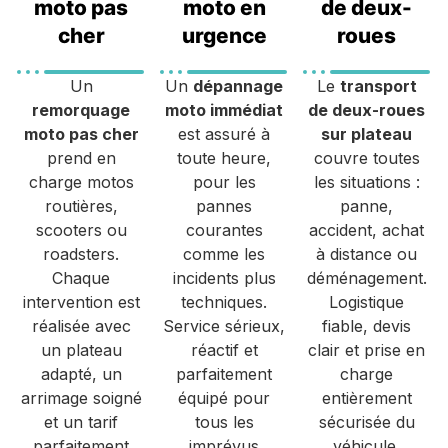
moto pas
moto en
de deux-
cher
urgence
roues
Un
Un
dépannage
Le
transport
remorquage
moto immédiat
de deux-roues
moto pas cher
est assuré à
sur plateau
prend en
toute heure,
couvre toutes
charge motos
pour les
les situations :
routières,
pannes
panne,
scooters ou
courantes
accident, achat
roadsters.
comme les
à distance ou
Chaque
incidents plus
déménagement.
intervention est
techniques.
Logistique
réalisée avec
Service sérieux,
fiable, devis
un plateau
réactif et
clair et prise en
adapté, un
parfaitement
charge
arrimage soigné
équipé pour
entièrement
et un tarif
tous les
sécurisée du
parfaitement
imprévus
véhicule.