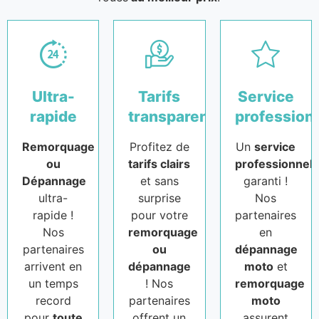
Ultra-
Tarifs
Service
rapide
transparents
profession
Remorquage
Profitez de
Un
service
ou
tarifs clairs
professionnel
Dépannage
et sans
garanti !
ultra-
surprise
Nos
rapide !
pour votre
partenaires
Nos
remorquage
en
partenaires
ou
dépannage
arrivent en
dépannage
moto
et
un temps
! Nos
remorquage
record
partenaires
moto
pour
toute
offrent un
assurent