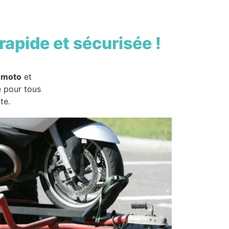
rapide et sécurisée !
 moto
et
e pour tous
te.