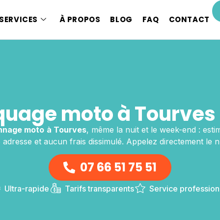
SERVICES
À PROPOS
BLOG
FAQ
CONTACT
uage moto à Tourves 
nnage moto
à Tourves
, même la nuit et le week-end : esti
e adresse et aucun frais dissimulé. Appelez directement le 
07 66 51 75 51
Ultra-rapide
Tarifs transparents
Service profession