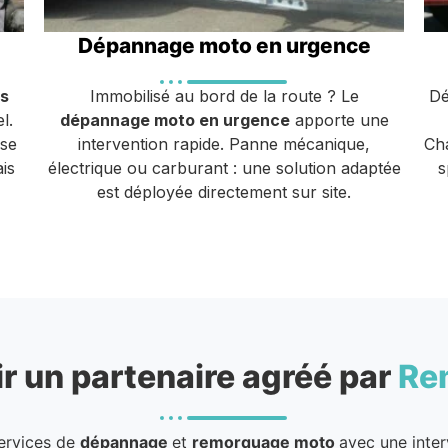
Dépannage moto en urgence
s
Immobilisé au bord de la route ? Le
Dé
l.
dépannage moto en urgence
apporte une
ise
intervention rapide. Panne mécanique,
Cha
is
électrique ou carburant : une solution adaptée
s
est déployée directement sur site.
r un partenaire agréé par
Re
services de
dépannage
et
remorquage moto
avec une inter