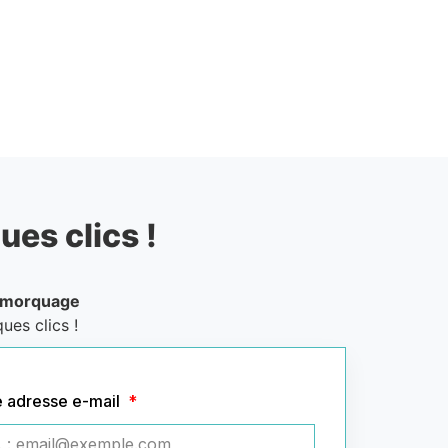
ues clics !
emorquage
ues clics !
e adresse e-mail