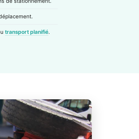
ons de stationnement.
e déplacement.
ou
transport planifié
.