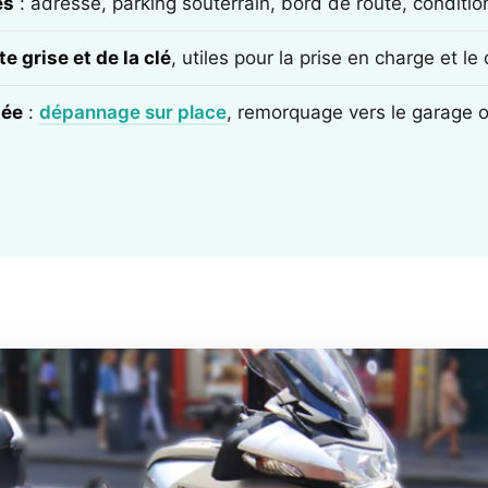
ès
: adresse, parking souterrain, bord de route, conditi
e grise et de la clé
, utiles pour la prise en charge et l
tée
:
dépannage sur place
, remorquage vers le garage 