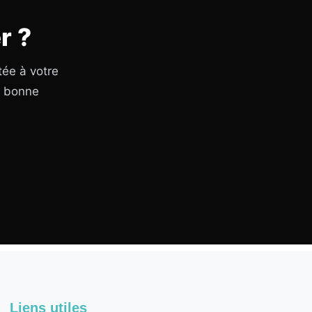
r ?
tée à votre
a bonne
Liens utiles