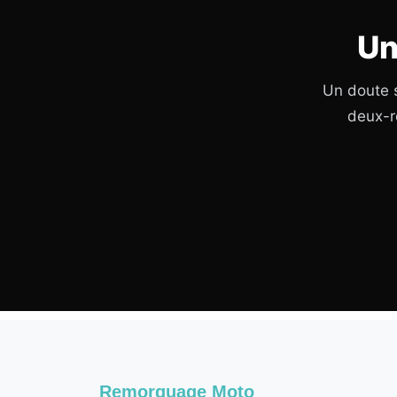
Un
Un doute s
deux-r
Remorquage Moto