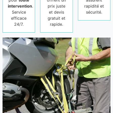
pour
toute
offrent un
assurent
intervention
.
prix juste
rapidité et
Service
et devis
sécurité.
efficace
gratuit et
24/7.
rapide.