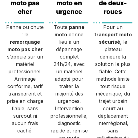
moto pas
moto en
de deux-
cher
urgence
roues
Panne ou chute
Toute
panne
Pour un
: le
moto
donne
transport moto
remorquage
lieu à un
sécurisé
, le
moto pas cher
dépannage
plateau
s’appuie sur un
complet
demeure la
matériel
24h/24, avec
solution la plus
professionnel.
un matériel
fiable. Cette
Arrimage
adapté pour
méthode limite
conforme, tarif
traiter la
tout risque
transparent et
majorité des
mécanique, du
prise en charge
urgences.
trajet urbain
fiable, sans
Intervention
court au
surcoût ni
professionnelle,
déplacement
aucun frais
diagnostic
interrégional,
caché.
rapide et remise
sans
en route
sollicitation du