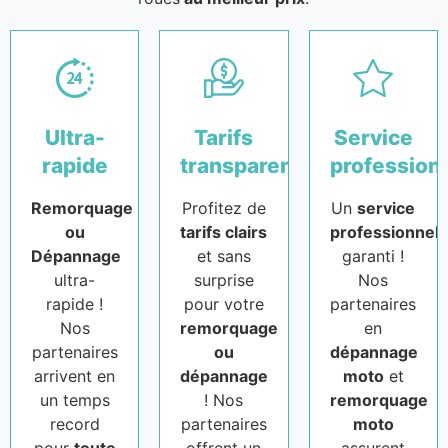
Ultra-
Tarifs
Service
rapide
transparents
profession
Remorquage
Profitez de
Un
service
ou
tarifs clairs
professionnel
Dépannage
et sans
garanti !
ultra-
surprise
Nos
rapide !
pour votre
partenaires
Nos
remorquage
en
partenaires
ou
dépannage
arrivent en
dépannage
moto
et
un temps
! Nos
remorquage
record
partenaires
moto