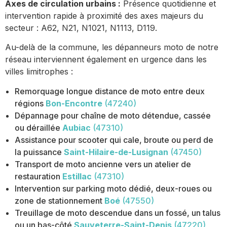
Axes de circulation urbains :
Présence quotidienne et
intervention rapide à proximité des axes majeurs du
secteur : A62, N21, N1021, N1113, D119.
Au-delà de la commune, les dépanneurs moto de notre
réseau interviennent également en urgence dans les
villes limitrophes :
Remorquage longue distance de moto entre deux
régions
Bon-Encontre
(47240)
Dépannage pour chaîne de moto détendue, cassée
ou déraillée
Aubiac
(47310)
Assistance pour scooter qui cale, broute ou perd de
la puissance
Saint-Hilaire-de-Lusignan
(47450)
Transport de moto ancienne vers un atelier de
restauration
Estillac
(47310)
Intervention sur parking moto dédié, deux-roues ou
zone de stationnement
Boé
(47550)
Treuillage de moto descendue dans un fossé, un talus
ou un bas-côté
Sauveterre-Saint-Denis
(47220)