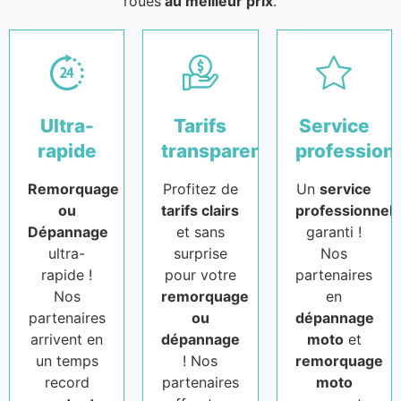
roues
au meilleur prix
.
Ultra-
Tarifs
Service
rapide
transparents
profession
Remorquage
Profitez de
Un
service
ou
tarifs clairs
professionnel
Dépannage
et sans
garanti !
ultra-
surprise
Nos
rapide !
pour votre
partenaires
Nos
remorquage
en
partenaires
ou
dépannage
arrivent en
dépannage
moto
et
un temps
! Nos
remorquage
record
partenaires
moto