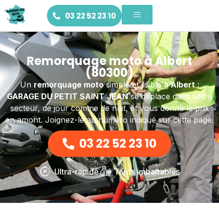
03 22 52 23 10
Remorquage moto à Albert
(80300)
Un
remorquage moto
simple et lisible
à Albert
:
GARAGE DU PETIT SAINT JEAN
se déplace dans votre
secteur, de jour comme de nuit, et vous donne le prix
en amont. Joignez-le au numéro indiqué sur cette page.
03 22 52 23 10
Ultra-rapide
Tarifs imbattables