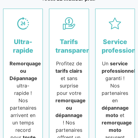
Ultra-
Tarifs
Service
rapide
transparents
profession
Remorquage
Profitez de
Un
service
ou
tarifs clairs
professionnel
Dépannage
et sans
garanti !
ultra-
surprise
Nos
rapide !
pour votre
partenaires
Nos
remorquage
en
partenaires
ou
dépannage
arrivent en
dépannage
moto
et
un temps
! Nos
remorquage
record
partenaires
moto
pour
toute
offrent un
assurent