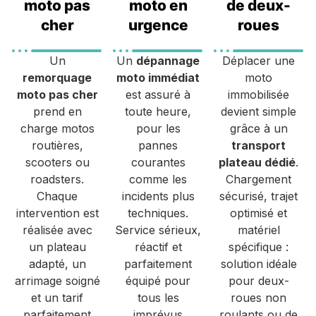
moto pas
moto en
de deux-
cher
urgence
roues
Un
Un
dépannage
Déplacer une
remorquage
moto immédiat
moto
moto pas cher
est assuré à
immobilisée
prend en
toute heure,
devient simple
charge motos
pour les
grâce à un
routières,
pannes
transport
scooters ou
courantes
plateau dédié
.
roadsters.
comme les
Chargement
Chaque
incidents plus
sécurisé, trajet
intervention est
techniques.
optimisé et
réalisée avec
Service sérieux,
matériel
un plateau
réactif et
spécifique :
adapté, un
parfaitement
solution idéale
arrimage soigné
équipé pour
pour deux-
et un tarif
tous les
roues non
parfaitement
imprévus
roulants ou de