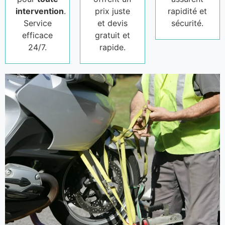
intervention
.
prix juste
rapidité et
Service
et devis
sécurité.
efficace
gratuit et
24/7.
rapide.