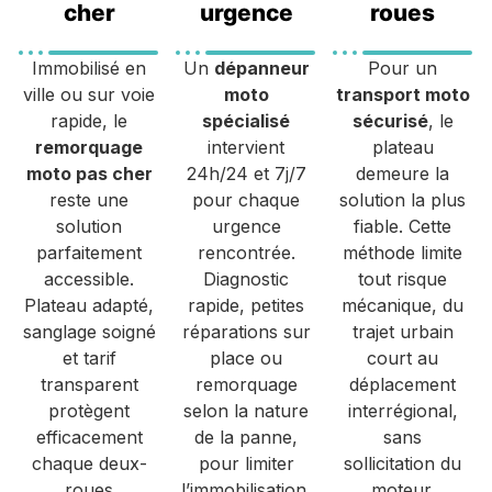
cher
urgence
roues
Immobilisé en
Un
dépanneur
Pour un
ville ou sur voie
moto
transport moto
rapide, le
spécialisé
sécurisé
, le
remorquage
intervient
plateau
moto pas cher
24h/24 et 7j/7
demeure la
reste une
pour chaque
solution la plus
solution
urgence
fiable. Cette
parfaitement
rencontrée.
méthode limite
accessible.
Diagnostic
tout risque
Plateau adapté,
rapide, petites
mécanique, du
sanglage soigné
réparations sur
trajet urbain
et tarif
place ou
court au
transparent
remorquage
déplacement
protègent
selon la nature
interrégional,
efficacement
de la panne,
sans
chaque deux-
pour limiter
sollicitation du
roues
l’immobilisation.
moteur.