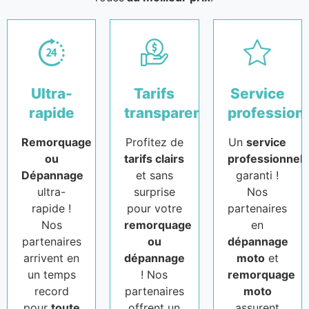
Ultra-
Tarifs
Service
rapide
transparents
profession
Remorquage
Profitez de
Un
service
ou
tarifs clairs
professionnel
Dépannage
et sans
garanti !
ultra-
surprise
Nos
rapide !
pour votre
partenaires
Nos
remorquage
en
partenaires
ou
dépannage
arrivent en
dépannage
moto
et
un temps
! Nos
remorquage
record
partenaires
moto
pour
toute
offrent un
assurent