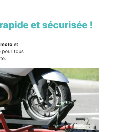
rapide et sécurisée !
 moto
et
e pour tous
te.