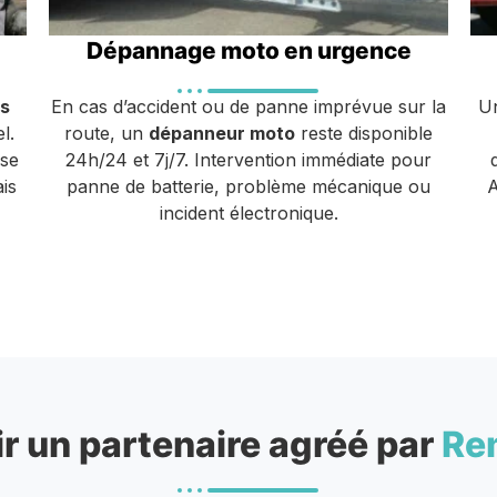
Dépannage moto en urgence
s
En cas d’accident ou de panne imprévue sur la
Un
l.
route, un
dépanneur moto
reste disponible
ise
24h/24 et 7j/7. Intervention immédiate pour
is
panne de batterie, problème mécanique ou
A
incident électronique.
r un partenaire agréé par
Re