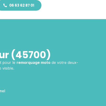
06 63 62 87 01
ur (45700)
t pour le
remorquage moto
de votre deux-
 visible.
nel