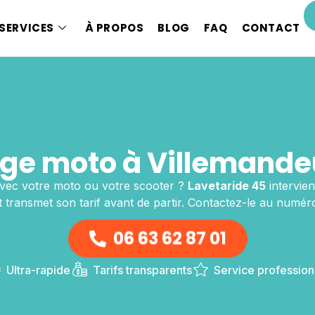
SERVICES
À PROPOS
BLOG
FAQ
CONTACT
e moto à Villemande
vec votre moto ou votre scooter ?
Lavetaride 45
intervien
 transmet son tarif avant de partir. Contactez-le au numéro
06 63 62 87 01
Ultra-rapide
Tarifs transparents
Service profession