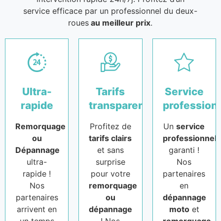
service efficace par un professionnel du deux-
roues
au meilleur prix
.
Ultra-
Tarifs
Service
rapide
transparents
profession
Remorquage
Profitez de
Un
service
ou
tarifs clairs
professionnel
Dépannage
et sans
garanti !
ultra-
surprise
Nos
rapide !
pour votre
partenaires
Nos
remorquage
en
partenaires
ou
dépannage
arrivent en
dépannage
moto
et