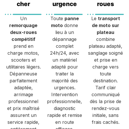
cher
urgence
roues
Un
Toute
panne
Le
transport
remorquage
moto
donne
de moto sur
deux-roues
lieu à un
plateau
compétitif
dépannage
combine
prend en
complet
plateau adapté,
charge motos,
24h/24, avec
sanglage soigné
scooters et
un matériel
et prise en
utilitaires légers.
adapté pour
charge vers
Dépanneuse
traiter la
toute
parfaitement
majorité des
destination.
adaptée,
urgences.
Tarif clair
arrimage
Intervention
communiqué
professionnel
professionnelle,
dès la prise de
et prix maîtrisé
diagnostic
rendez-vous
assurent un
rapide et remise
initiale, sans
service rapide,
en route
frais cachés.
entièrement
efficace.