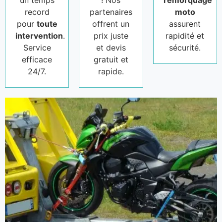
un temps
! Nos
remorquage
record
partenaires
moto
pour
toute
offrent un
assurent
intervention
.
prix juste
rapidité et
Service
et devis
sécurité.
efficace
gratuit et
24/7.
rapide.