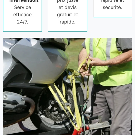
intervention
.
prix juste
rapidité et
Service
et devis
sécurité.
efficace
gratuit et
24/7.
rapide.