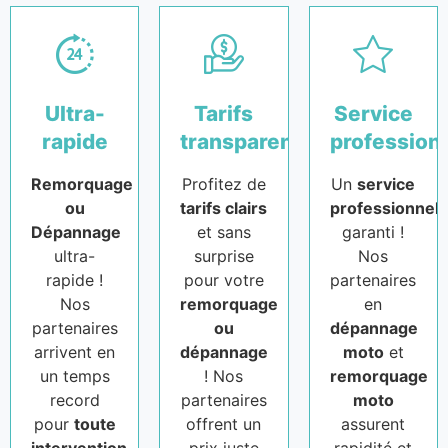
Ultra-
Tarifs
Service
rapide
transparents
profession
Remorquage
Profitez de
Un
service
ou
tarifs clairs
professionnel
Dépannage
et sans
garanti !
ultra-
surprise
Nos
rapide !
pour votre
partenaires
Nos
remorquage
en
partenaires
ou
dépannage
arrivent en
dépannage
moto
et
un temps
! Nos
remorquage
record
partenaires
moto
pour
toute
offrent un
assurent