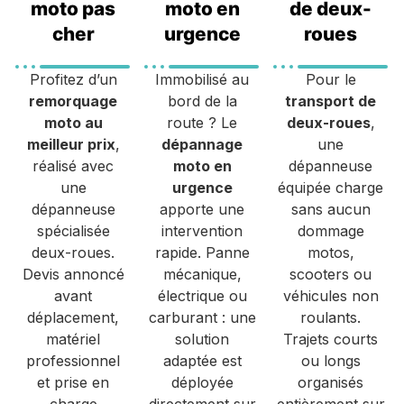
moto pas
moto en
de deux-
cher
urgence
roues
Profitez d’un
Immobilisé au
Pour le
remorquage
bord de la
transport de
moto au
route ? Le
deux-roues
,
meilleur prix
,
dépannage
une
réalisé avec
moto en
dépanneuse
une
urgence
équipée charge
dépanneuse
apporte une
sans aucun
spécialisée
intervention
dommage
deux-roues.
rapide. Panne
motos,
Devis annoncé
mécanique,
scooters ou
avant
électrique ou
véhicules non
déplacement,
carburant : une
roulants.
matériel
solution
Trajets courts
professionnel
adaptée est
ou longs
et prise en
déployée
organisés
charge
directement sur
entièrement sur