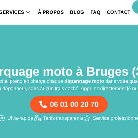
SERVICES
À PROPOS
BLOG
FAQ
CONTACT
quage moto à Bruges (
imité, prend en charge chaque
dépannage moto
dans votre qua
 dépanneur, sans aucun frais caché. Appelez directement le nu
06 01 00 20 70
Ultra-rapide
Tarifs transparents
Service professionne