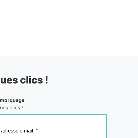
ues clics !
emorquage
es clics !
 adresse e-mail