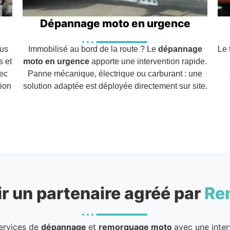
Dépannage moto en urgence
us
Immobilisé au bord de la route ? Le
dépannage
Le
s et
moto en urgence
apporte une intervention rapide.
vec
Panne mécanique, électrique ou carburant : une
ion
solution adaptée est déployée directement sur site.
r un partenaire agréé par
Re
services de
dépannage
et
remorquage moto
avec une inter