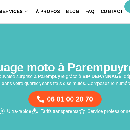
SERVICES
À PROPOS
BLOG
FAQ
CONTACT
age moto à Parempuyre
auvaise surprise
à Parempuyre
grâce à
BIP DEPANNAGE
, dé
n dans votre quartier, sans frais dissimulés. Composez le numér
06 01 00 20 70
Ultra-rapide
Tarifs transparents
Service professionne