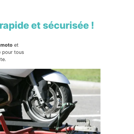
rapide et sécurisée !
 moto
et
e pour tous
te.