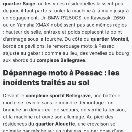
quartier Saige
, où les voies résidentielles laissent peu
de jour, il faut parfois rouler la machine à la main jusqu’à
un dégagement. Un BMW R1250GS, un Kawasaki Z650
ou un Yamaha XMAX n’obéissent pas aux mêmes règles
: hauteur de selle, entraxe et poids déplacent le point
d’arrimage sous la fourche. Du côté du
quartier Monteil
,
bordé de pavillons, le remorquage moto à Pessac
s’ajuste au gabarit comme au lieu, des venelles du bourg
aux abords du
complexe Bellegrave
.
Dépannage moto à Pessac : les
incidents traités au sol
Devant le
complexe sportif Bellegrave
, une batterie
morte se réveille sans le moindre démontage : on
branche un démarreur de secours, on vérifie la tension,
et la machine retrouve son allumage. Au pied des
résidences du
quartier Alouette
, une crevaison se
colmate par mèche sur un tubeless, ou par pose d’une