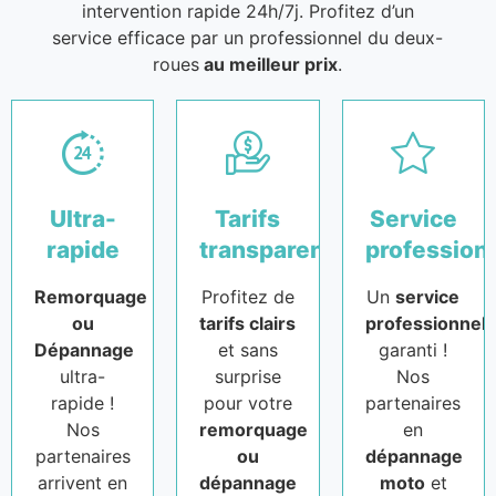
intervention rapide 24h/7j. Profitez d’un
service efficace par un professionnel du deux-
roues
au meilleur prix
.
Ultra-
Tarifs
Service
rapide
transparents
profession
Remorquage
Profitez de
Un
service
ou
tarifs clairs
professionnel
Dépannage
et sans
garanti !
ultra-
surprise
Nos
rapide !
pour votre
partenaires
Nos
remorquage
en
partenaires
ou
dépannage
arrivent en
dépannage
moto
et