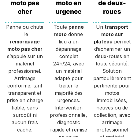
moto pas
moto en
de deux-
cher
urgence
roues
Panne ou chute
Toute
panne
Un
transport
: le
moto
donne
moto sur
remorquage
lieu à un
plateau
permet
moto pas cher
dépannage
d’acheminer un
s’appuie sur un
complet
deux-roues en
matériel
24h/24, avec
toute sécurité.
professionnel.
un matériel
Solution
Arrimage
adapté pour
particulièrement
conforme, tarif
traiter la
pertinente pour
transparent et
majorité des
motos
prise en charge
urgences.
immobilisées,
fiable, sans
Intervention
neuves ou de
surcoût ni
professionnelle,
collection, avec
aucun frais
diagnostic
arrimage
caché.
rapide et remise
professionnel
en route
et matériel