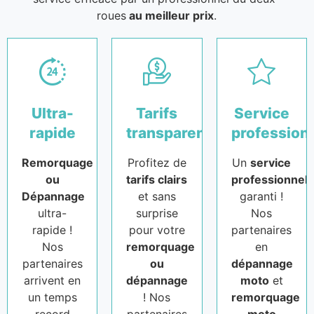
roues
au meilleur prix
.
Ultra-
Tarifs
Service
rapide
transparents
profession
Remorquage
Profitez de
Un
service
ou
tarifs clairs
professionnel
Dépannage
et sans
garanti !
ultra-
surprise
Nos
rapide !
pour votre
partenaires
Nos
remorquage
en
partenaires
ou
dépannage
arrivent en
dépannage
moto
et
un temps
! Nos
remorquage