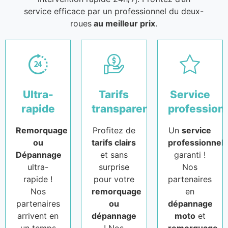
service efficace par un professionnel du deux-
roues
au meilleur prix
.
Ultra-
Tarifs
Service
rapide
transparents
profession
Remorquage
Profitez de
Un
service
ou
tarifs clairs
professionnel
Dépannage
et sans
garanti !
ultra-
surprise
Nos
rapide !
pour votre
partenaires
Nos
remorquage
en
partenaires
ou
dépannage
arrivent en
dépannage
moto
et