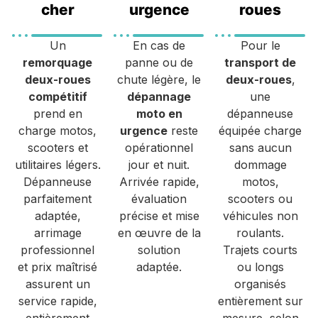
cher
urgence
roues
Un
En cas de
Pour le
remorquage
panne ou de
transport de
deux-roues
chute légère, le
deux-roues
,
compétitif
dépannage
une
prend en
moto en
dépanneuse
charge motos,
urgence
reste
équipée charge
scooters et
opérationnel
sans aucun
utilitaires légers.
jour et nuit.
dommage
Dépanneuse
Arrivée rapide,
motos,
parfaitement
évaluation
scooters ou
adaptée,
précise et mise
véhicules non
arrimage
en œuvre de la
roulants.
professionnel
solution
Trajets courts
et prix maîtrisé
adaptée.
ou longs
assurent un
organisés
service rapide,
entièrement sur
entièrement
mesure, selon