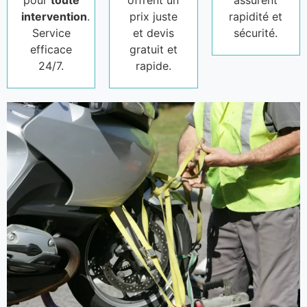
pour
toute
offrent un
assurent
intervention
.
prix juste
rapidité et
Service
et devis
sécurité.
efficace
gratuit et
24/7.
rapide.