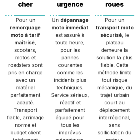
cher
urgence
roues
Pour un
Un
dépannage
Pour un
remorquage
moto immédiat
transport moto
moto à tarif
est assuré à
sécurisé
, le
maîtrisé
,
toute heure,
plateau
scooters,
pour les
demeure la
motos et
pannes
solution la plus
roadsters sont
courantes
fiable. Cette
pris en charge
comme les
méthode limite
avec un
incidents plus
tout risque
matériel
techniques.
mécanique, du
parfaitement
Service sérieux,
trajet urbain
adapté.
réactif et
court au
Transport
parfaitement
déplacement
fiable, arrimage
équipé pour
interrégional,
normé et
tous les
sans
budget client
imprévus
sollicitation du
totalement
mécaniques.
moteur.