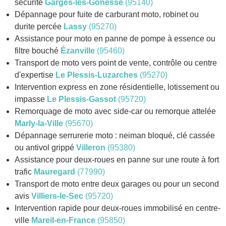
sécurité
Garges-lès-Gonesse
(95140)
Dépannage pour fuite de carburant moto, robinet ou
durite percée
Lassy
(95270)
Assistance pour moto en panne de pompe à essence ou
filtre bouché
Ézanville
(95460)
Transport de moto vers point de vente, contrôle ou centre
d'expertise
Le Plessis-Luzarches
(95270)
Intervention express en zone résidentielle, lotissement ou
impasse
Le Plessis-Gassot
(95720)
Remorquage de moto avec side-car ou remorque attelée
Marly-la-Ville
(95670)
Dépannage serrurerie moto : neiman bloqué, clé cassée
ou antivol grippé
Villeron
(95380)
Assistance pour deux-roues en panne sur une route à fort
trafic
Mauregard
(77990)
Transport de moto entre deux garages ou pour un second
avis
Villiers-le-Sec
(95720)
Intervention rapide pour deux-roues immobilisé en centre-
ville
Mareil-en-France
(95850)