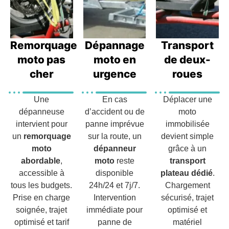
Remorquage
Dépannage
Transport
moto pas
moto en
de deux-
cher
urgence
roues
Une
En cas
Déplacer une
dépanneuse
d’accident ou de
moto
intervient pour
panne imprévue
immobilisée
un
remorquage
sur la route, un
devient simple
moto
dépanneur
grâce à un
abordable
,
moto
reste
transport
accessible à
disponible
plateau dédié
.
tous les budgets.
24h/24 et 7j/7.
Chargement
Prise en charge
Intervention
sécurisé, trajet
soignée, trajet
immédiate pour
optimisé et
optimisé et tarif
panne de
matériel