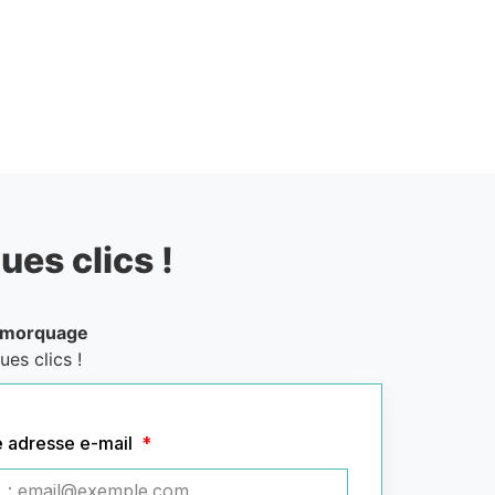
ues clics !
emorquage
es clics !
e adresse e-mail