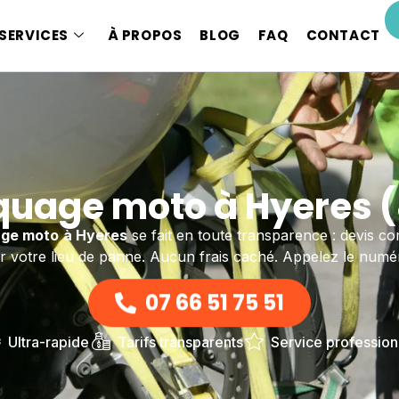
SERVICES
À PROPOS
BLOG
FAQ
CONTACT
uage moto à Hyeres 
ge moto
à Hyeres
se fait en toute transparence : devis c
ur votre lieu de panne. Aucun frais caché. Appelez le numér
07 66 51 75 51
Ultra-rapide
Tarifs transparents
Service profession