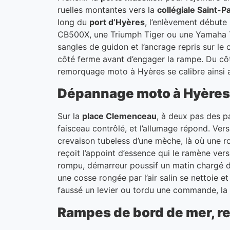
ruelles montantes vers la
collégiale Saint-P
long du
port d’Hyères
, l’enlèvement débute 
CB500X, une Triumph Tiger ou une Yamaha Té
sangles de guidon et l’ancrage repris sur le c
côté ferme avant d’engager la rampe. Du cô
remorquage moto à Hyères se calibre ainsi au
Dépannage moto à Hyères :
Sur la
place Clemenceau
, à deux pas des p
faisceau contrôlé, et l’allumage répond. Vers
crevaison tubeless d’une mèche, là où une r
reçoit l’appoint d’essence qui le ramène v
rompu, démarreur poussif un matin chargé d’
une cosse rongée par l’air salin se nettoie e
faussé un levier ou tordu une commande, la 
Rampes de bord de mer, re