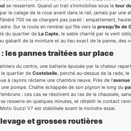
aul
se resserrent. Quand un trail s’immobilise sous la
tour d
par le calage de la roue avant dans le rail, jamais par une 
néré 700 ne se chargent pas pareil : empattement, hauteur
adre. Sur la route en remblai qui file vers la
presqu’île de 
té du quartier de
La Capte
, le sable charrié par le vent ob
 gabarit de la monture et au lieu exact de la panne, des ve
 les pannes traitées sur place
almiers du centre, une batterie épuisée par la chaleur repar
 le quartier de
Costebelle
, perché au-dessus de la rade, 
oue à rayons réclame une chambre neuve. Près de l’
avenue
ers une pompe. Chaîne échappée de son pignon le long du
pa
embruns : ces cas se résolvent au ras de la chaussée, sans
t se resserre en quelques minutes, et rétablir le contact ra
Moto Guzzi V7 est stabilisée avant le moindre essai.
levage et grosses routières