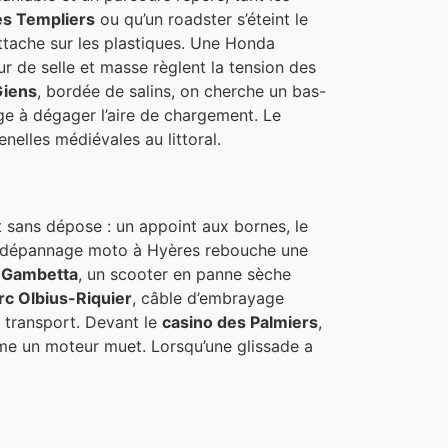
es Templiers
ou qu’un roadster s’éteint le
attache sur les plastiques. Une Honda
 de selle et masse règlent la tension des
Giens
, bordée de salins, on cherche un bas-
lige à dégager l’aire de chargement. Le
nelles médiévales au littoral.
t sans dépose : un appoint aux bornes, le
le dépannage moto à Hyères rebouche une
 Gambetta
, un scooter en panne sèche
rc Olbius-Riquier
, câble d’embrayage
 transport. Devant le
casino des Palmiers
,
nime un moteur muet. Lorsqu’une glissade a