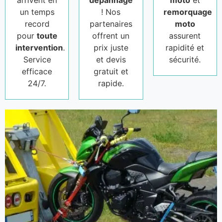
arrivent en
dépannage
moto
et
un temps
! Nos
remorquage
record
partenaires
moto
pour
toute
offrent un
assurent
intervention
.
prix juste
rapidité et
Service
et devis
sécurité.
efficace
gratuit et
24/7.
rapide.