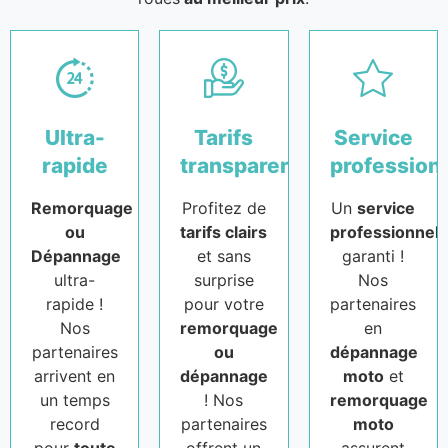
Ultra-
Tarifs
Service
rapide
transparents
profession
Remorquage
Profitez de
Un
service
ou
tarifs clairs
professionnel
Dépannage
et sans
garanti !
ultra-
surprise
Nos
rapide !
pour votre
partenaires
Nos
remorquage
en
partenaires
ou
dépannage
arrivent en
dépannage
moto
et
un temps
! Nos
remorquage
record
partenaires
moto