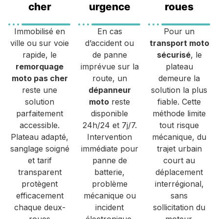
cher
urgence
roues
Immobilisé en
En cas
Pour un
ville ou sur voie
d’accident ou
transport moto
rapide, le
de panne
sécurisé
, le
remorquage
imprévue sur la
plateau
moto pas cher
route, un
demeure la
reste une
dépanneur
solution la plus
solution
moto
reste
fiable. Cette
parfaitement
disponible
méthode limite
accessible.
24h/24 et 7j/7.
tout risque
Plateau adapté,
Intervention
mécanique, du
sanglage soigné
immédiate pour
trajet urbain
et tarif
panne de
court au
transparent
batterie,
déplacement
protègent
problème
interrégional,
efficacement
mécanique ou
sans
chaque deux-
incident
sollicitation du
roues
électronique.
moteur.