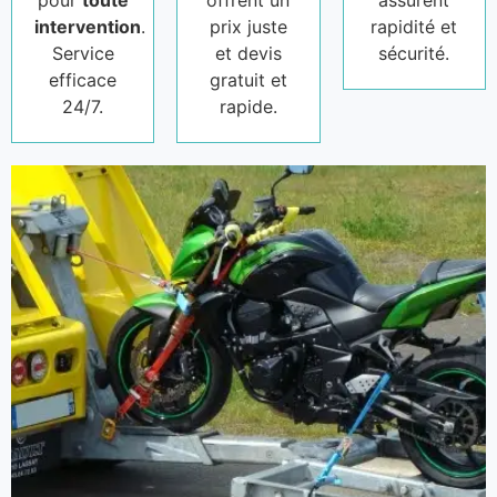
pour
toute
offrent un
assurent
intervention
.
prix juste
rapidité et
Service
et devis
sécurité.
efficace
gratuit et
24/7.
rapide.