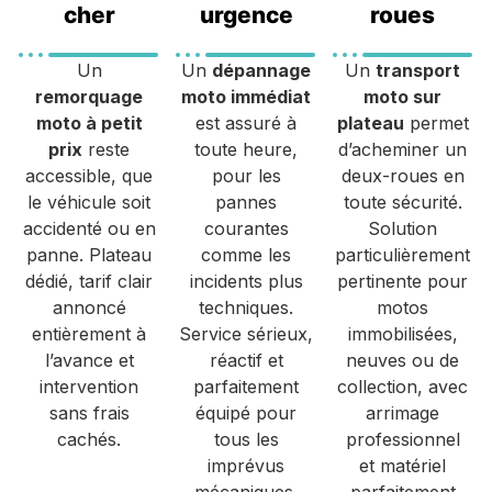
cher
urgence
roues
Un
Un
dépannage
Un
transport
remorquage
moto immédiat
moto sur
moto à petit
est assuré à
plateau
permet
prix
reste
toute heure,
d’acheminer un
accessible, que
pour les
deux-roues en
le véhicule soit
pannes
toute sécurité.
accidenté ou en
courantes
Solution
panne. Plateau
comme les
particulièrement
dédié, tarif clair
incidents plus
pertinente pour
annoncé
techniques.
motos
entièrement à
Service sérieux,
immobilisées,
l’avance et
réactif et
neuves ou de
intervention
parfaitement
collection, avec
sans frais
équipé pour
arrimage
cachés.
tous les
professionnel
imprévus
et matériel
mécaniques.
parfaitement