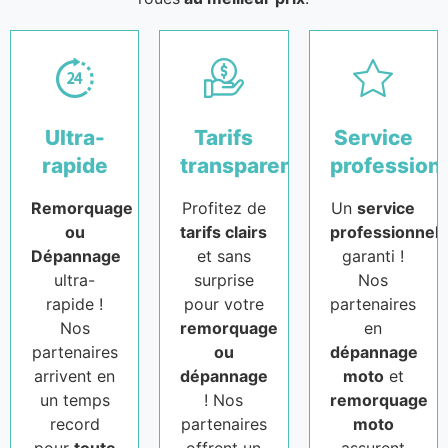
Ultra-
Tarifs
Service
rapide
transparents
profession
Remorquage
Profitez de
Un
service
ou
tarifs clairs
professionnel
Dépannage
et sans
garanti !
ultra-
surprise
Nos
rapide !
pour votre
partenaires
Nos
remorquage
en
partenaires
ou
dépannage
arrivent en
dépannage
moto
et
un temps
! Nos
remorquage
record
partenaires
moto