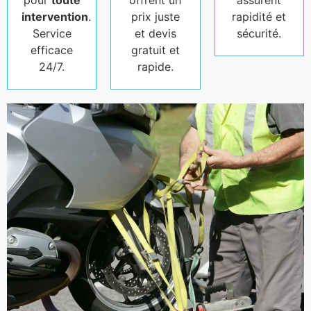
pour
toute
offrent un
assurent
intervention
.
prix juste
rapidité et
Service
et devis
sécurité.
efficace
gratuit et
24/7.
rapide.