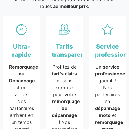
roues
au meilleur prix
.
Ultra-
Tarifs
Service
rapide
transparents
profession
Remorquage
Profitez de
Un
service
ou
tarifs clairs
professionnel
Dépannage
et sans
garanti !
ultra-
surprise
Nos
rapide !
pour votre
partenaires
Nos
remorquage
en
partenaires
ou
dépannage
arrivent en
dépannage
moto
et
un temps
! Nos
remorquage