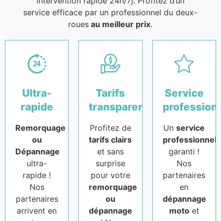
intervention rapide 24h/7j. Profitez d’un
service efficace par un professionnel du deux-
roues
au meilleur prix
.
Ultra-
Tarifs
Service
rapide
transparents
profession
Remorquage
Profitez de
Un
service
ou
tarifs clairs
professionnel
Dépannage
et sans
garanti !
ultra-
surprise
Nos
rapide !
pour votre
partenaires
Nos
remorquage
en
partenaires
ou
dépannage
arrivent en
dépannage
moto
et