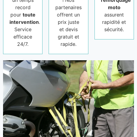
un temps
! Nos
remorquage
record
partenaires
moto
pour
toute
offrent un
assurent
intervention
.
prix juste
rapidité et
Service
et devis
sécurité.
efficace
gratuit et
24/7.
rapide.