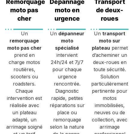
Remorquage
Dépannage
Transport
moto pas
moto en
de deux-
cher
urgence
roues
Un
Un
dépanneur
Un
transport
remorquage
moto
moto sur
moto pas cher
spécialisé
plateau
permet
prend en
intervient
d’acheminer un
charge motos
24h/24 et 7j/7
deux-roues en
routières,
pour chaque
toute sécurité.
scooters ou
urgence
Solution
roadsters.
rencontrée.
particulièrement
Chaque
Diagnostic
pertinente pour
intervention est
rapide, petites
motos
réalisée avec
réparations sur
immobilisées,
un plateau
place ou
neuves ou de
adapté, un
remorquage
collection, avec
arrimage soigné
selon la nature
arrimage
et un tarif
de la panne,
professionnel