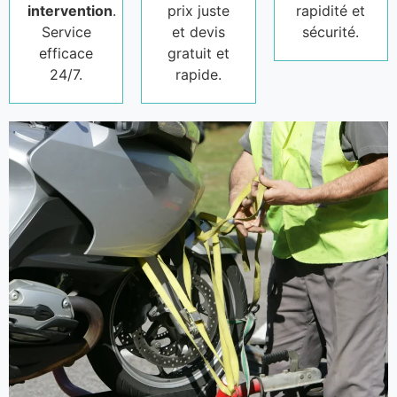
intervention
.
prix juste
rapidité et
Service
et devis
sécurité.
efficace
gratuit et
24/7.
rapide.