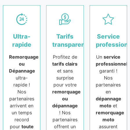
Ultra-
Tarifs
Service
rapide
transparents
profession
Remorquage
Profitez de
Un
service
ou
tarifs clairs
professionnel
Dépannage
et sans
garanti !
ultra-
surprise
Nos
rapide !
pour votre
partenaires
Nos
remorquage
en
partenaires
ou
dépannage
arrivent en
dépannage
moto
et
un temps
! Nos
remorquage
record
partenaires
moto
pour
toute
offrent un
assurent