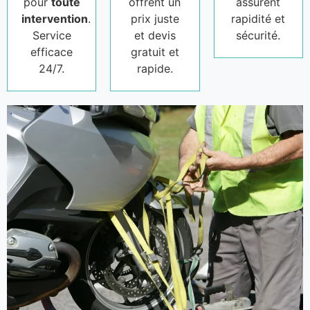
pour
toute
offrent un
assurent
intervention
.
prix juste
rapidité et
Service
et devis
sécurité.
efficace
gratuit et
24/7.
rapide.