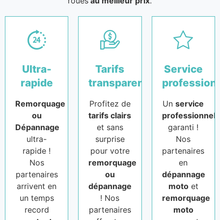
roues
au meilleur prix
.
Ultra-
Tarifs
Service
rapide
transparents
profession
Remorquage
Profitez de
Un
service
ou
tarifs clairs
professionnel
Dépannage
et sans
garanti !
ultra-
surprise
Nos
rapide !
pour votre
partenaires
Nos
remorquage
en
partenaires
ou
dépannage
arrivent en
dépannage
moto
et
un temps
! Nos
remorquage
record
partenaires
moto