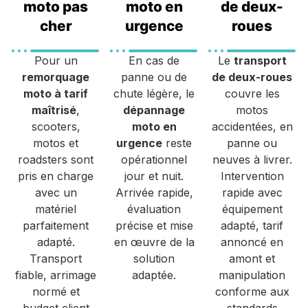
moto pas
moto en
de deux-
cher
urgence
roues
Pour un
En cas de
Le
transport
remorquage
panne ou de
de deux-roues
moto à tarif
chute légère, le
couvre les
maîtrisé
,
dépannage
motos
scooters,
moto en
accidentées, en
motos et
urgence
reste
panne ou
roadsters sont
opérationnel
neuves à livrer.
pris en charge
jour et nuit.
Intervention
avec un
Arrivée rapide,
rapide avec
matériel
évaluation
équipement
parfaitement
précise et mise
adapté, tarif
adapté.
en œuvre de la
annoncé en
Transport
solution
amont et
fiable, arrimage
adaptée.
manipulation
normé et
conforme aux
budget client
standards