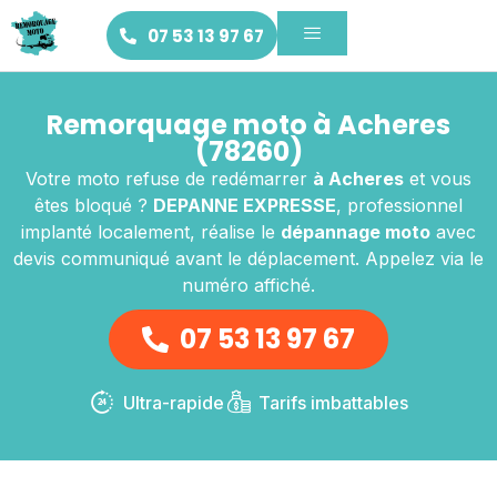
07 53 13 97 67
Remorquage moto à Acheres
(78260)
Votre moto refuse de redémarrer
à Acheres
et vous
êtes bloqué ?
DEPANNE EXPRESSE
, professionnel
implanté localement, réalise le
dépannage moto
avec
devis communiqué avant le déplacement. Appelez via le
numéro affiché.
07 53 13 97 67
Ultra-rapide
Tarifs imbattables