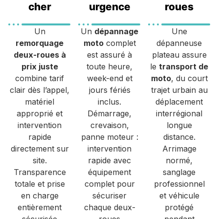
cher
urgence
roues
Un
Un
dépannage
Une
remorquage
moto
complet
dépanneuse
deux-roues à
est assuré à
plateau assure
prix juste
toute heure,
le
transport de
combine tarif
week-end et
moto
, du court
clair dès l’appel,
jours fériés
trajet urbain au
matériel
inclus.
déplacement
approprié et
Démarrage,
interrégional
intervention
crevaison,
longue
rapide
panne moteur :
distance.
directement sur
intervention
Arrimage
site.
rapide avec
normé,
Transparence
équipement
sanglage
totale et prise
complet pour
professionnel
en charge
sécuriser
et véhicule
entièrement
chaque deux-
protégé
sécurisée
roues
pendant