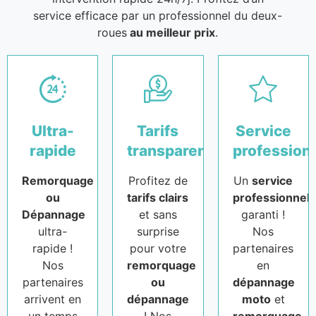
service efficace par un professionnel du deux-
roues
au meilleur prix
.
Ultra-
Tarifs
Service
rapide
transparents
profession
Remorquage
Profitez de
Un
service
ou
tarifs clairs
professionnel
Dépannage
et sans
garanti !
ultra-
surprise
Nos
rapide !
pour votre
partenaires
Nos
remorquage
en
partenaires
ou
dépannage
arrivent en
dépannage
moto
et