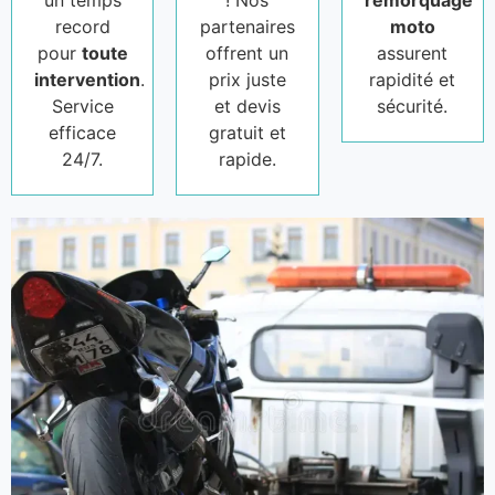
un temps
! Nos
remorquage
record
partenaires
moto
pour
toute
offrent un
assurent
intervention
.
prix juste
rapidité et
Service
et devis
sécurité.
efficace
gratuit et
24/7.
rapide.