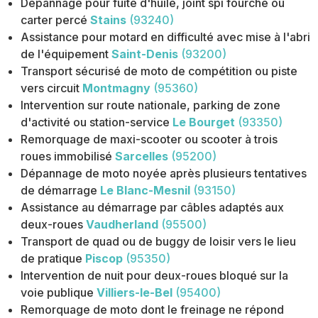
Dépannage pour fuite d'huile, joint spi fourche ou
carter percé
Stains
(93240)
Assistance pour motard en difficulté avec mise à l'abri
de l'équipement
Saint-Denis
(93200)
Transport sécurisé de moto de compétition ou piste
vers circuit
Montmagny
(95360)
Intervention sur route nationale, parking de zone
d'activité ou station-service
Le Bourget
(93350)
Remorquage de maxi-scooter ou scooter à trois
roues immobilisé
Sarcelles
(95200)
Dépannage de moto noyée après plusieurs tentatives
de démarrage
Le Blanc-Mesnil
(93150)
Assistance au démarrage par câbles adaptés aux
deux-roues
Vaudherland
(95500)
Transport de quad ou de buggy de loisir vers le lieu
de pratique
Piscop
(95350)
Intervention de nuit pour deux-roues bloqué sur la
voie publique
Villiers-le-Bel
(95400)
Remorquage de moto dont le freinage ne répond