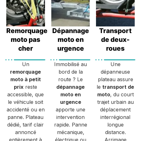
Remorquage
Dépannage
Transport
moto pas
moto en
de deux-
cher
urgence
roues
Un
Immobilisé au
Une
remorquage
bord de la
dépanneuse
moto à petit
route ? Le
plateau assure
prix
reste
dépannage
le
transport de
accessible, que
moto en
moto
, du court
le véhicule soit
urgence
trajet urbain au
accidenté ou en
apporte une
déplacement
panne. Plateau
intervention
interrégional
dédié, tarif clair
rapide. Panne
longue
annoncé
mécanique,
distance.
entièrement à
électrique ou
Arrimage