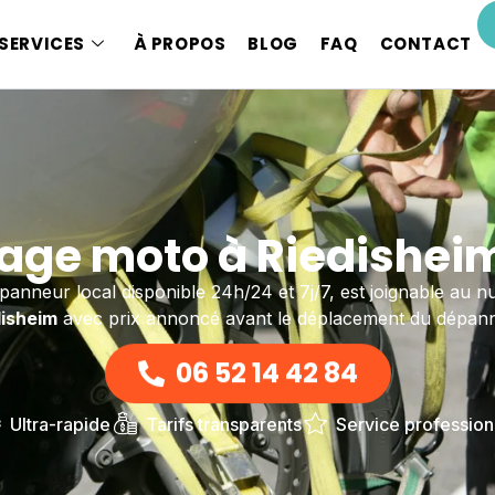
SERVICES
À PROPOS
BLOG
FAQ
CONTACT
ge moto à Riedishei
épanneur local disponible 24h/24 et 7j/7, est joignable au
disheim
avec prix annoncé avant le déplacement du dépann
06 52 14 42 84
Ultra-rapide
Tarifs transparents
Service profession