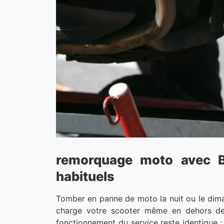
remorquage moto avec B
habituels
Tomber en panne de moto la nuit ou le dima
charge votre scooter même en dehors des 
fonctionnement du service reste identique :