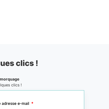
ues clics !
emorquage
ques clics !
e adresse e-mail