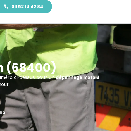
06 52 14 42 84
m (68400)
 numéro ci-dessus pour un
dépannage moto
à
eur.
nel