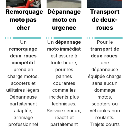
Remorquage
Dépannage
Transport
moto pas
moto en
de deux-
cher
urgence
roues
Un
Un
dépannage
Pour le
remorquage
moto immédiat
transport de
deux-roues
est assuré à
deux-roues
,
compétitif
toute heure,
une
prend en
pour les
dépanneuse
charge motos,
pannes
équipée charge
scooters et
courantes
sans aucun
utilitaires légers.
comme les
dommage
Dépanneuse
incidents plus
motos,
parfaitement
techniques.
scooters ou
adaptée,
Service sérieux,
véhicules non
arrimage
réactif et
roulants.
professionnel
parfaitement
Trajets courts