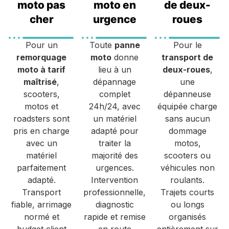
moto pas
moto en
de deux-
cher
urgence
roues
Pour un
Toute
panne
Pour le
remorquage
moto
donne
transport de
moto à tarif
lieu à un
deux-roues
,
maîtrisé
,
dépannage
une
scooters,
complet
dépanneuse
motos et
24h/24, avec
équipée charge
roadsters sont
un matériel
sans aucun
pris en charge
adapté pour
dommage
avec un
traiter la
motos,
matériel
majorité des
scooters ou
parfaitement
urgences.
véhicules non
adapté.
Intervention
roulants.
Transport
professionnelle,
Trajets courts
fiable, arrimage
diagnostic
ou longs
normé et
rapide et remise
organisés
budget client
en route
entièrement sur