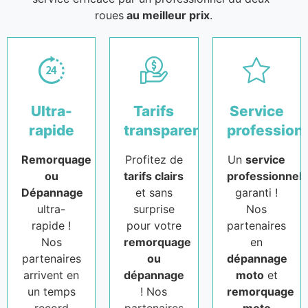
roues
au meilleur prix
.
Ultra-
Tarifs
Service
rapide
transparents
profession
Remorquage
Profitez de
Un
service
ou
tarifs clairs
professionnel
Dépannage
et sans
garanti !
ultra-
surprise
Nos
rapide !
pour votre
partenaires
Nos
remorquage
en
partenaires
ou
dépannage
arrivent en
dépannage
moto
et
un temps
! Nos
remorquage