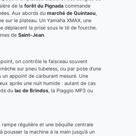
sière de la
forêt du Pignada
commande
ignées. Aux abords du
marché de Quintaou
,
hine sur le plateau. Un Yamaha XMAX, une
 déplacent la prise sous le té de fourche.
almes de
Saint-Jean
.
point, on contrôle le faisceau souvent
la mèche sur pneu tubeless, ou par pose d’une
ès un appoint de carburant mesuré. Une
eux après une nuit humide : autant de cas
ords du
lac de Brindos
, la Piaggio MP3 ou
rampe régulière et une béquille centrale
 à pousser la machine à la main jusqu’à un