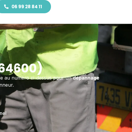
06 99 28 84 11
(64600)
able au numéro ci-dessus pour un
dépannage
nneur.
nel