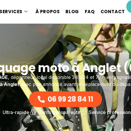
SERVICES
À PROPOS
BLOG
FAQ
CONTACT
uage moto à Anglet 
AGE
, dépanneur local disponible 24h/24 et 7j/7, est joign
à Anglet
avec prix annoncé avant le déplacement du dépa
06 99 28 84 11
Ultra-rapide
Tarifs transparents
Service profession