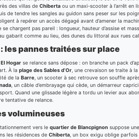
rès des villas de
Chiberta
ou un maxi-scooter à l’arrêt en li
 puis de tendre les sangles au guidon sans peser sur les po
t obligent à repérer un accès dégagé avant d’amener la mac
e chargent pas pareil : longueur, hauteur d’assise et masse
au gabarit comme au lieu, des dunes du littoral aux rues c
 les pannes traitées sur place
 El Hogar
se relance sans dépose : on branche un pack d’ap
art. À la
plage des Sables d’Or
, une crevaison se traite à 
ôté de la
Barre
, un scooter à sec retrouve son souffle apr
gnada
, un câble d’embrayage qui cède, un démarreur caprici
sport. Quand une glissade légère a tordu un levier aux ab
re tentative de relance.
es volumineuses
stationnement vers le
quartier de Blancpignon
suppose une 
ans les résidences de
Chiberta
, un box exigu oblige parfois