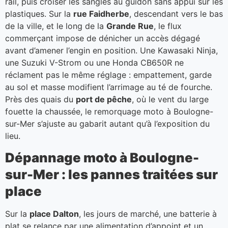
rail, puis croiser les sangles au guidon sans appui sur les
plastiques. Sur la
rue Faidherbe
, descendant vers le bas
de la ville, et le long de la
Grande Rue
, le flux
commerçant impose de dénicher un accès dégagé
avant d’amener l’engin en position. Une Kawasaki Ninja,
une Suzuki V-Strom ou une Honda CB650R ne
réclament pas le même réglage : empattement, garde
au sol et masse modifient l’arrimage au té de fourche.
Près des quais du
port de pêche
, où le vent du large
fouette la chaussée, le remorquage moto à Boulogne-
sur-Mer s’ajuste au gabarit autant qu’à l’exposition du
lieu.
Dépannage moto à Boulogne-
sur-Mer : les pannes traitées sur
place
Sur la
place Dalton
, les jours de marché, une batterie à
plat se relance par une alimentation d’appoint et un