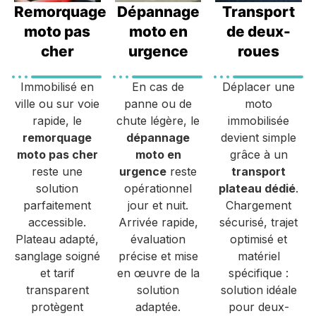
Remorquage
Dépannage
Transport
moto pas
moto en
de deux-
cher
urgence
roues
Immobilisé en
En cas de
Déplacer une
ville ou sur voie
panne ou de
moto
rapide, le
chute légère, le
immobilisée
remorquage
dépannage
devient simple
moto pas cher
moto en
grâce à un
reste une
urgence
reste
transport
solution
opérationnel
plateau dédié
.
parfaitement
jour et nuit.
Chargement
accessible.
Arrivée rapide,
sécurisé, trajet
Plateau adapté,
évaluation
optimisé et
sanglage soigné
précise et mise
matériel
et tarif
en œuvre de la
spécifique :
transparent
solution
solution idéale
protègent
adaptée.
pour deux-