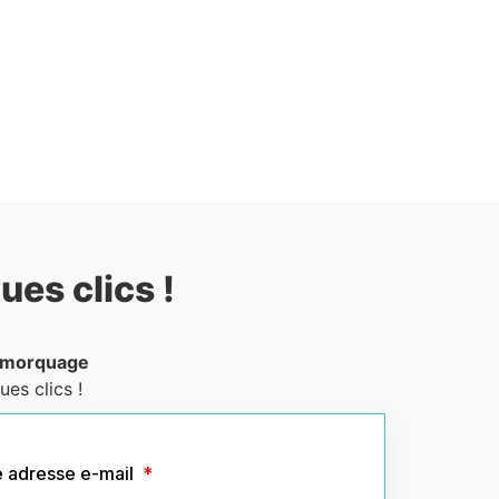
ues clics !
emorquage
es clics !
e adresse e-mail