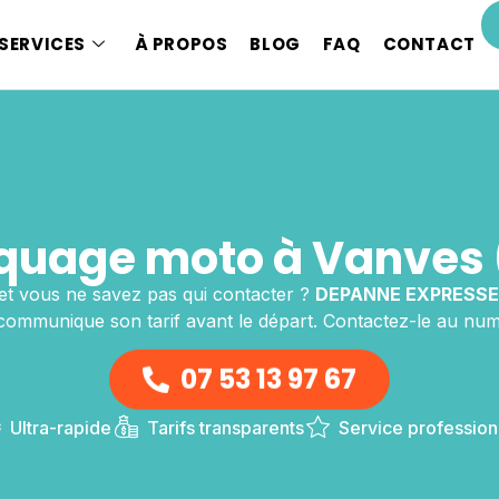
SERVICES
À PROPOS
BLOG
FAQ
CONTACT
uage moto à Vanves 
et vous ne savez pas qui contacter ?
DEPANNE EXPRESSE
 communique son tarif avant le départ. Contactez-le au num
07 53 13 97 67
Ultra-rapide
Tarifs transparents
Service profession