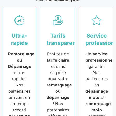
Ultra-
Tarifs
Service
rapide
transparents
profession
Remorquage
Profitez de
Un
service
ou
tarifs clairs
professionnel
Dépannage
et sans
garanti !
ultra-
surprise
Nos
rapide !
pour votre
partenaires
Nos
remorquage
en
partenaires
ou
dépannage
arrivent en
dépannage
moto
et
un temps
! Nos
remorquage
record
partenaires
moto