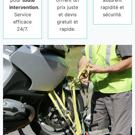
pour
toute
offrent un
assurent
intervention
.
prix juste
rapidité et
Service
et devis
sécurité.
efficace
gratuit et
24/7.
rapide.