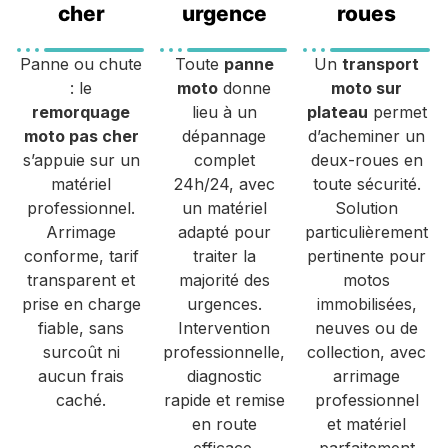
cher
urgence
roues
Panne ou chute
Toute
panne
Un
transport
: le
moto
donne
moto sur
remorquage
lieu à un
plateau
permet
moto pas cher
dépannage
d’acheminer un
s’appuie sur un
complet
deux-roues en
matériel
24h/24, avec
toute sécurité.
professionnel.
un matériel
Solution
Arrimage
adapté pour
particulièrement
conforme, tarif
traiter la
pertinente pour
transparent et
majorité des
motos
prise en charge
urgences.
immobilisées,
fiable, sans
Intervention
neuves ou de
surcoût ni
professionnelle,
collection, avec
aucun frais
diagnostic
arrimage
caché.
rapide et remise
professionnel
en route
et matériel
efficace.
parfaitement