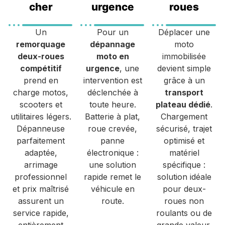
cher
urgence
roues
Un
Pour un
Déplacer une
remorquage
dépannage
moto
deux-roues
moto en
immobilisée
compétitif
urgence
, une
devient simple
prend en
intervention est
grâce à un
charge motos,
déclenchée à
transport
scooters et
toute heure.
plateau dédié
.
utilitaires légers.
Batterie à plat,
Chargement
Dépanneuse
roue crevée,
sécurisé, trajet
parfaitement
panne
optimisé et
adaptée,
électronique :
matériel
arrimage
une solution
spécifique :
professionnel
rapide remet le
solution idéale
et prix maîtrisé
véhicule en
pour deux-
assurent un
route.
roues non
service rapide,
roulants ou de
entièrement
grande valeur.