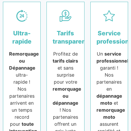
Ultra-
Tarifs
Service
rapide
transparents
profession
Remorquage
Profitez de
Un
service
ou
tarifs clairs
professionnel
Dépannage
et sans
garanti !
ultra-
surprise
Nos
rapide !
pour votre
partenaires
Nos
remorquage
en
partenaires
ou
dépannage
arrivent en
dépannage
moto
et
un temps
! Nos
remorquage
record
partenaires
moto
pour
toute
offrent un
assurent