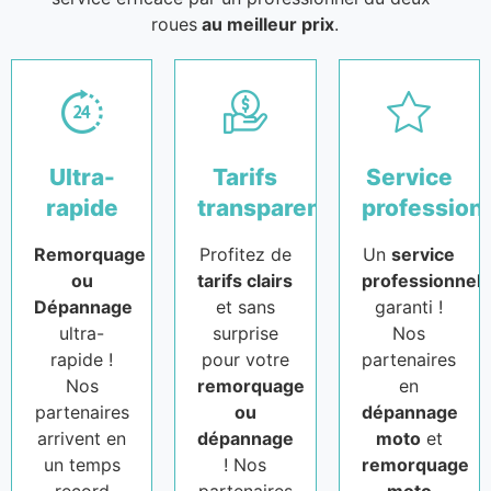
roues
au meilleur prix
.
Ultra-
Tarifs
Service
rapide
transparents
profession
Remorquage
Profitez de
Un
service
ou
tarifs clairs
professionnel
Dépannage
et sans
garanti !
ultra-
surprise
Nos
rapide !
pour votre
partenaires
Nos
remorquage
en
partenaires
ou
dépannage
arrivent en
dépannage
moto
et
un temps
! Nos
remorquage