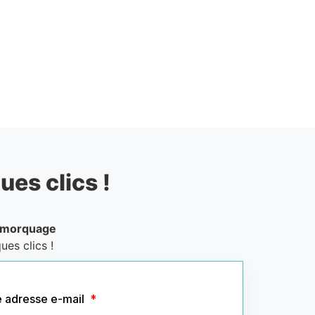
ues clics !
emorquage
ues clics !
e adresse e-mail