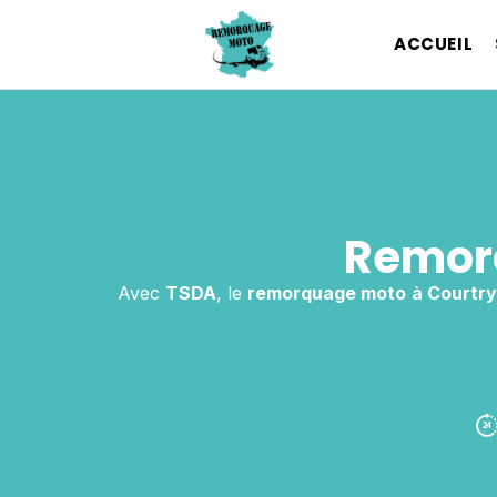
ACCUEIL
Remorq
Avec
TSDA
, le
remorquage moto
à Courtry