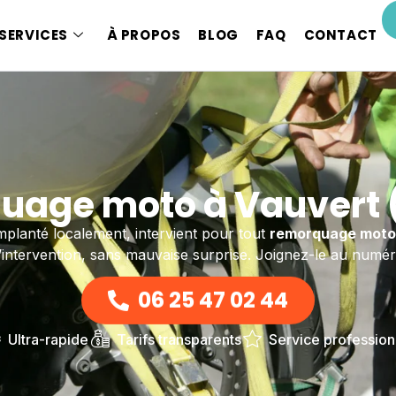
SERVICES
À PROPOS
BLOG
FAQ
CONTACT
uage moto à Vauvert 
mplanté localement, intervient pour tout
remorquage moto
intervention, sans mauvaise surprise. Joignez-le au numér
06 25 47 02 44
Ultra-rapide
Tarifs transparents
Service profession