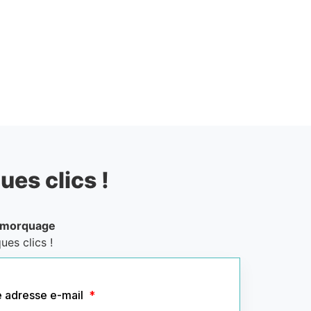
ues clics !
emorquage
ues clics !
e adresse e-mail