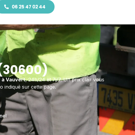
06 25 47 02 44
(30600)
à Vauvert
, 24h/24 et 7j/7. Un prix clair vous
o indiqué sur cette page.
nel