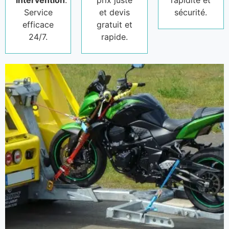
intervention
.
prix juste
rapidité et
Service
et devis
sécurité.
efficace
gratuit et
24/7.
rapide.