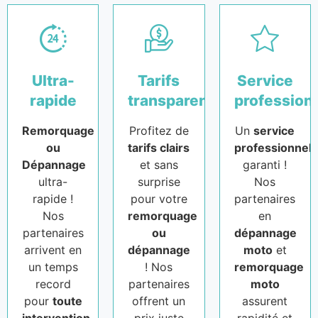
Ultra-
Tarifs
Service
rapide
transparents
profession
Remorquage
Profitez de
Un
service
ou
tarifs clairs
professionnel
Dépannage
et sans
garanti !
ultra-
surprise
Nos
rapide !
pour votre
partenaires
Nos
remorquage
en
partenaires
ou
dépannage
arrivent en
dépannage
moto
et
un temps
! Nos
remorquage
record
partenaires
moto
pour
toute
offrent un
assurent