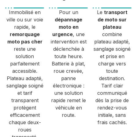
Immobilisé en
Pour un
Le
transport
ville ou sur voie
dépannage
de moto sur
rapide, le
moto en
plateau
remorquage
urgence
, une
combine
moto pas cher
intervention est
plateau adapté,
reste une
déclenchée à
sanglage soigné
solution
toute heure.
et prise en
parfaitement
Batterie à plat,
charge vers
accessible.
roue crevée,
toute
Plateau adapté,
panne
destination.
sanglage soigné
électronique :
Tarif clair
et tarif
une solution
communiqué
transparent
rapide remet le
dès la prise de
protègent
véhicule en
rendez-vous
efficacement
route.
initiale, sans
chaque deux-
frais cachés.
roues
transporté.