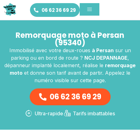
06 62 36 69 29
Remorquage moto à Persan
(95340)
Immobilisé avec votre deux-roues
à Persan
sur un
parking ou en bord de route ?
NCJ DEPANNAGE
,
dépanneur implanté localement, réalise le
remorquage
moto
et donne son tarif avant de partir. Appelez le
numéro visible sur cette page.
06 62 36 69 29
Ultra-rapide
Tarifs imbattables