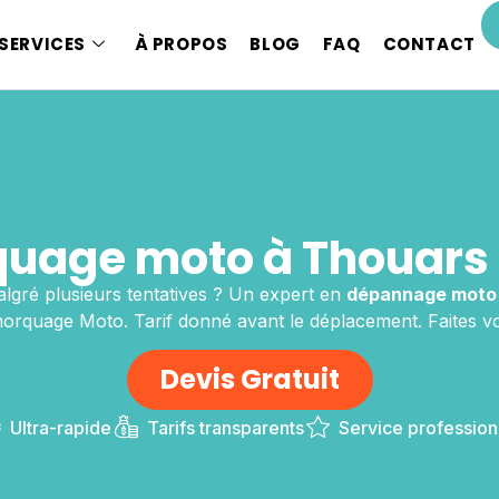
SERVICES
À PROPOS
BLOG
FAQ
CONTACT
uage moto à Thouars 
lgré plusieurs tentatives ? Un expert en
dépannage moto
orquage Moto. Tarif donné avant le déplacement. Faites v
Devis Gratuit
Ultra-rapide
Tarifs transparents
Service profession