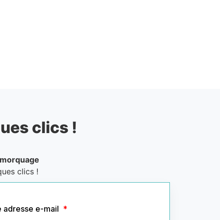
ues clics !
emorquage
ues clics !
e adresse e-mail