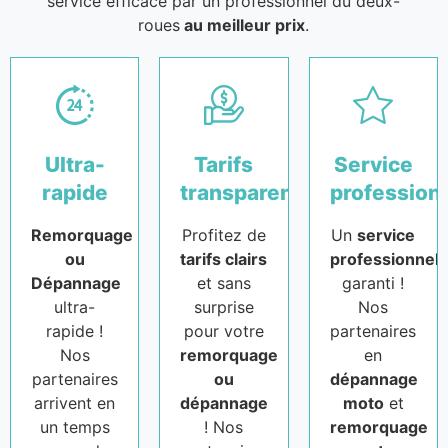
service efficace par un professionnel du deux-
roues
au meilleur prix
.
Ultra-
Tarifs
Service
rapide
transparents
profession
Remorquage
Profitez de
Un
service
ou
tarifs clairs
professionnel
Dépannage
et sans
garanti !
ultra-
surprise
Nos
rapide !
pour votre
partenaires
Nos
remorquage
en
partenaires
ou
dépannage
arrivent en
dépannage
moto
et
un temps
! Nos
remorquage