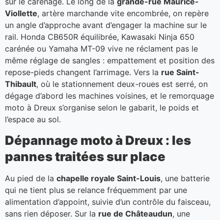
sur le carénage. Le long de la
grande-rue Maurice-
Viollette
, artère marchande vite encombrée, on repère
un angle d’approche avant d’engager la machine sur le
rail. Honda CB650R équilibrée, Kawasaki Ninja 650
carénée ou Yamaha MT-09 vive ne réclament pas le
même réglage de sangles : empattement et position des
repose-pieds changent l’arrimage. Vers la
rue Saint-
Thibault
, où le stationnement deux-roues est serré, on
dégage d’abord les machines voisines, et le remorquage
moto à Dreux s’organise selon le gabarit, le poids et
l’espace au sol.
Dépannage moto à Dreux : les
pannes traitées sur place
Au pied de la
chapelle royale Saint-Louis
, une batterie
qui ne tient plus se relance fréquemment par une
alimentation d’appoint, suivie d’un contrôle du faisceau,
sans rien déposer. Sur la
rue de Châteaudun
, une