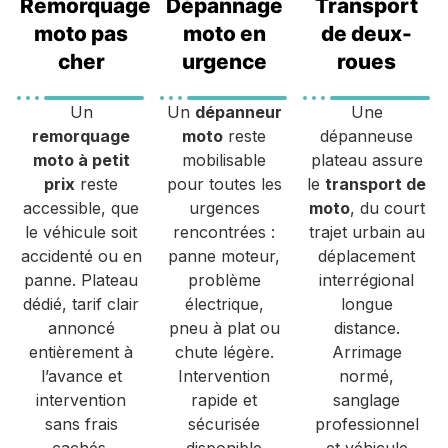
Remorquage
Dépannage
Transport
moto pas
moto en
de deux-
cher
urgence
roues
Un
Un
dépanneur
Une
remorquage
moto
reste
dépanneuse
moto à petit
mobilisable
plateau assure
prix
reste
pour toutes les
le
transport de
accessible, que
urgences
moto
, du court
le véhicule soit
rencontrées :
trajet urbain au
accidenté ou en
panne moteur,
déplacement
panne. Plateau
problème
interrégional
dédié, tarif clair
électrique,
longue
annoncé
pneu à plat ou
distance.
entièrement à
chute légère.
Arrimage
l’avance et
Intervention
normé,
intervention
rapide et
sanglage
sans frais
sécurisée
professionnel
cachés.
disponible
et véhicule