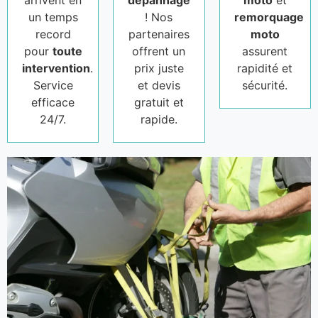
arrivent en
dépannage
moto
et
un temps
! Nos
remorquage
record
partenaires
moto
pour
toute
offrent un
assurent
intervention
.
prix juste
rapidité et
Service
et devis
sécurité.
efficace
gratuit et
24/7.
rapide.