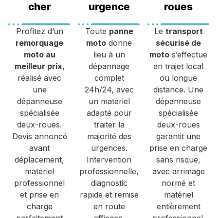
cher
urgence
roues
Profitez d’un
Toute
panne
Le
transport
remorquage
moto
donne
sécurisé de
moto au
lieu à un
moto
s’effectue
meilleur prix
,
dépannage
en trajet local
réalisé avec
complet
ou longue
une
24h/24, avec
distance. Une
dépanneuse
un matériel
dépanneuse
spécialisée
adapté pour
spécialisée
deux-roues.
traiter la
deux-roues
Devis annoncé
majorité des
garantit une
avant
urgences.
prise en charge
déplacement,
Intervention
sans risque,
matériel
professionnelle,
avec arrimage
professionnel
diagnostic
normé et
et prise en
rapide et remise
matériel
charge
en route
entièrement
parfaitement
efficace.
professionnel.