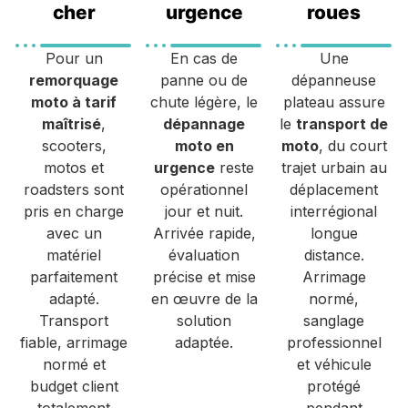
cher
urgence
roues
Pour un
En cas de
Une
remorquage
panne ou de
dépanneuse
moto à tarif
chute légère, le
plateau assure
maîtrisé
,
dépannage
le
transport de
scooters,
moto en
moto
, du court
motos et
urgence
reste
trajet urbain au
roadsters sont
opérationnel
déplacement
pris en charge
jour et nuit.
interrégional
avec un
Arrivée rapide,
longue
matériel
évaluation
distance.
parfaitement
précise et mise
Arrimage
adapté.
en œuvre de la
normé,
Transport
solution
sanglage
fiable, arrimage
adaptée.
professionnel
normé et
et véhicule
budget client
protégé
totalement
pendant