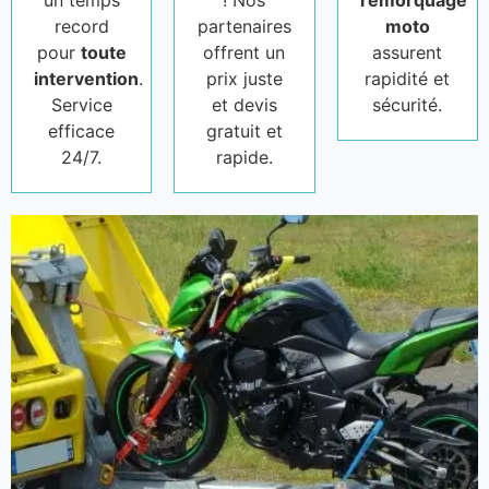
un temps
! Nos
remorquage
record
partenaires
moto
pour
toute
offrent un
assurent
intervention
.
prix juste
rapidité et
Service
et devis
sécurité.
efficace
gratuit et
24/7.
rapide.