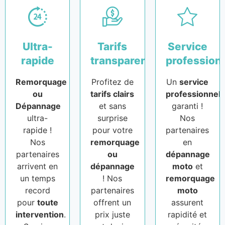
Ultra-
Tarifs
Service
rapide
transparents
profession
Remorquage
Profitez de
Un
service
ou
tarifs clairs
professionnel
Dépannage
et sans
garanti !
ultra-
surprise
Nos
rapide !
pour votre
partenaires
Nos
remorquage
en
partenaires
ou
dépannage
arrivent en
dépannage
moto
et
un temps
! Nos
remorquage
record
partenaires
moto
pour
toute
offrent un
assurent
intervention
.
prix juste
rapidité et