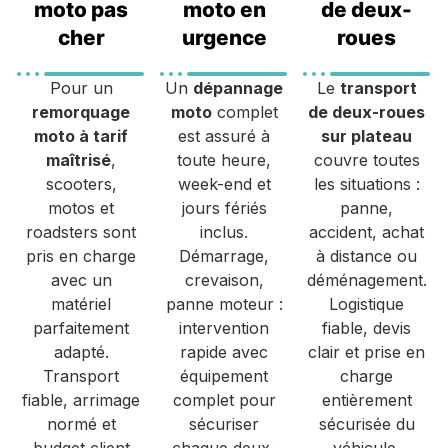
moto pas
moto en
de deux-
cher
urgence
roues
Pour un
Un
dépannage
Le
transport
remorquage
moto
complet
de deux-roues
moto à tarif
est assuré à
sur plateau
maîtrisé
,
toute heure,
couvre toutes
scooters,
week-end et
les situations :
motos et
jours fériés
panne,
roadsters sont
inclus.
accident, achat
pris en charge
Démarrage,
à distance ou
avec un
crevaison,
déménagement.
matériel
panne moteur :
Logistique
parfaitement
intervention
fiable, devis
adapté.
rapide avec
clair et prise en
Transport
équipement
charge
fiable, arrimage
complet pour
entièrement
normé et
sécuriser
sécurisée du
budget client
chaque deux-
véhicule.