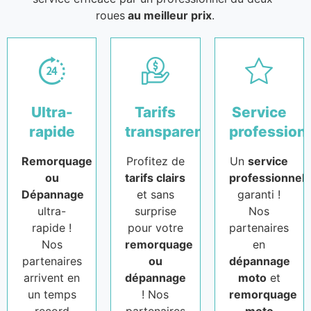
roues
au meilleur prix
.
Ultra-
Tarifs
Service
rapide
transparents
profession
Remorquage
Profitez de
Un
service
ou
tarifs clairs
professionnel
Dépannage
et sans
garanti !
ultra-
surprise
Nos
rapide !
pour votre
partenaires
Nos
remorquage
en
partenaires
ou
dépannage
arrivent en
dépannage
moto
et
un temps
! Nos
remorquage